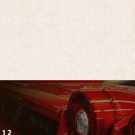
理、鈑金・塗装は株式会社T.S.R
〒324-02